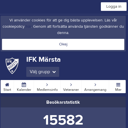
Logga in
Vi använder cookies för att ge dig bästa upplevelsen. Läs vår
cookiepolicy
här
. Genom att fortsätta använda tjänsten godkänner du
denna.
Okej
IFK Märsta
Välj grupp
Start
Kalender
Medlemsinfo
Veteraner
Arrangemang
Mer
Besökarstatistik
15582