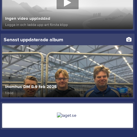
Ingen video uppladdad
Logga in och ladda upp ert första klipp
Senast uppdaterade album
Inomhus DM 8-9 feb 2025
1 bild