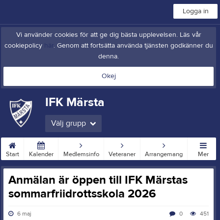
Logga in
Vi använder cookies för att ge dig bästa upplevelsen. Läs vår
cookiepolicy
här
. Genom att fortsätta använda tjänsten godkänner du
denna.
Okej
IFK Märsta
Välj grupp
Start
Kalender
Medlemsinfo
Veteraner
Arrangemang
Mer
Anmälan är öppen till IFK Märstas
sommarfriidrottsskola 2026
6 maj
0
451