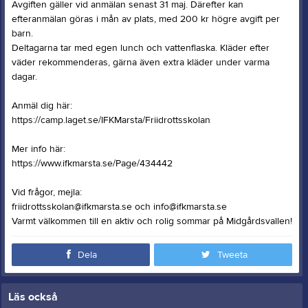
Avgiften gäller vid anmälan senast 31 maj. Därefter kan
efteranmälan göras i mån av plats, med 200 kr högre avgift per
barn.
Deltagarna tar med egen lunch och vattenflaska. Kläder efter
väder rekommenderas, gärna även extra kläder under varma
dagar.
Anmäl dig här:
https://camp.laget.se/IFKMarsta/Friidrottsskolan
Mer info här:
https://www.ifkmarsta.se/Page/434442
Vid frågor, mejla:
friidrottsskolan@ifkmarsta.se och info@ifkmarsta.se
Varmt välkommen till en aktiv och rolig sommar på Midgårdsvallen!
Dela
Tweeta
Läs också