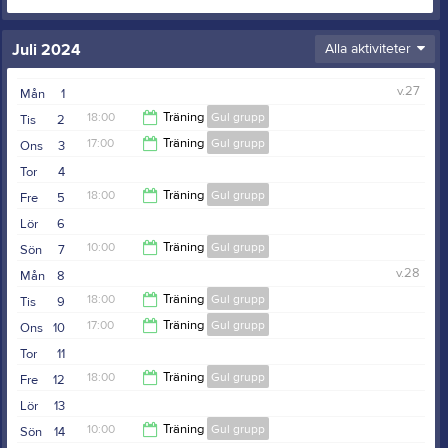
Juli 2024
Alla aktiviteter
v.27
Mån
1
18:00
Träning
Gul grupp
Tis
2
17:00
Träning
Gul grupp
Ons
3
19:30
Tor
4
18:30
18:00
Träning
Gul grupp
Fre
5
Lör
6
19:30
10:00
Träning
Gul grupp
Sön
7
v.28
Mån
8
12:00
18:00
Träning
Gul grupp
Tis
9
17:00
Träning
Gul grupp
Ons
10
19:30
Tor
11
18:30
18:00
Träning
Gul grupp
Fre
12
Lör
13
19:30
10:00
Träning
Gul grupp
Sön
14