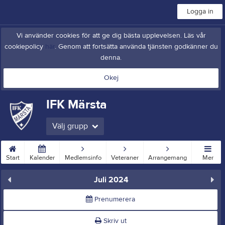
Logga in
Vi använder cookies för att ge dig bästa upplevelsen. Läs vår
cookiepolicy
här
. Genom att fortsätta använda tjänsten godkänner du
denna.
Okej
IFK Märsta
Välj grupp
Start
Kalender
Medlemsinfo
Veteraner
Arrangemang
Mer
Juli 2024
Prenumerera
Skriv ut