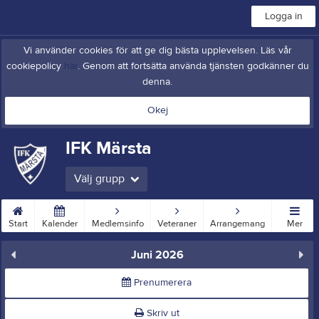
Logga in
Vi använder cookies för att ge dig bästa upplevelsen. Läs vår
cookiepolicy
här
. Genom att fortsätta använda tjänsten godkänner du
denna.
Okej
IFK Märsta
Välj grupp
Start
Kalender
Medlemsinfo
Veteraner
Arrangemang
Mer
Juni 2026
Prenumerera
Skriv ut