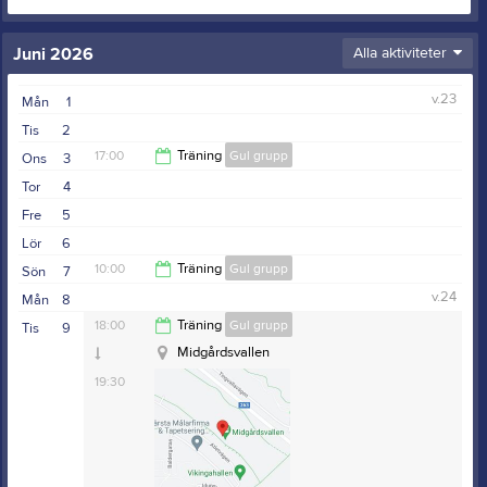
Juni 2026
Alla aktiviteter
v.23
Mån
1
Tis
2
17:00
Träning
Gul grupp
Ons
3
Tor
4
18:30
Fre
5
Lör
6
10:00
Träning
Gul grupp
Sön
7
v.24
Mån
8
12:00
18:00
Träning
Gul grupp
Tis
9
Midgårdsvallen
19:30