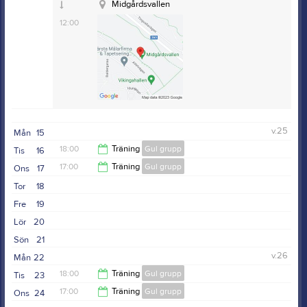
Midgårdsvallen
12:00
v.25
Mån
15
18:00
Träning
Gul grupp
Tis
16
17:00
Träning
Gul grupp
Ons
17
19:30
Tor
18
18:30
Fre
19
Lör
20
Sön
21
v.26
Mån
22
18:00
Träning
Gul grupp
Tis
23
17:00
Träning
Gul grupp
Ons
24