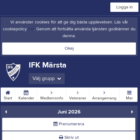
Logga in
Vi använder cookies för att ge dig bästa upplevelsen. Läs vår
cookiepolicy
här
. Genom att fortsätta använda tjänsten godkänner du
denna.
Okej
IFK Märsta
Välj grupp
Start
Kalender
Medlemsinfo
Veteraner
Arrangemang
Mer
Juni 2026
Prenumerera
Skriv ut