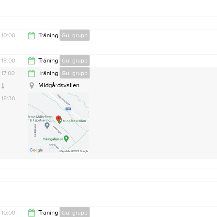
18:30
10:00
Träning
Gul grupp
12:00
18:00
Träning
Gul grupp
17:00
Träning
Gul grupp
19:30
Midgårdsvallen
18:30
10:00
Träning
Gul grupp