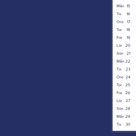
Mån
15
Tis
16
Ons
17
Tor
18
Fre
19
Lör
20
Sön
21
Mån
22
Tis
23
Ons
24
Tor
25
Fre
26
Lör
27
Sön
28
Mån
29
Tis
30