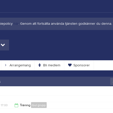
kiepolicy
här
. Genom att fortsätta använda tjänsten godkänner du denna.
Arrangemang
Bli medlem
Sponsorer
6
17:00
Träning
Gul grupp