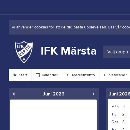
Vi använder cookies för att ge dig bästa upplevelsen. Läs vår coo
IFK Märsta
Välj grupp
Start
Kalender
Medlemsinfo
Veteraner
Juni 2026
Juni 202
Mån
1
Tis
2
Ons
3
Tor
4