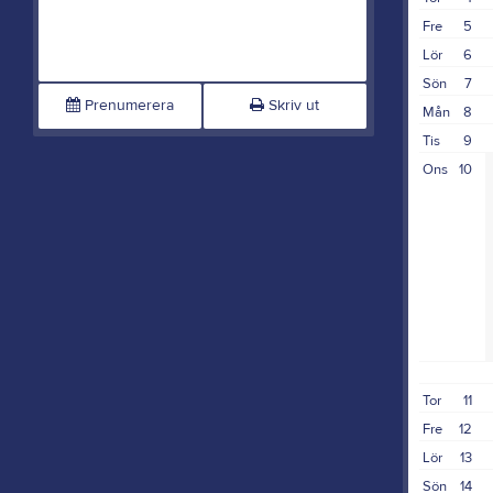
Fre
5
Lör
6
Sön
7
Prenumerera
Skriv ut
Mån
8
Tis
9
Ons
10
Tor
11
Fre
12
Lör
13
Sön
14