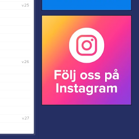
v.25
v.26
v.27