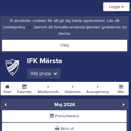
Logga in
Vi använder cookies för att ge dig bästa upplevelsen. Läs vår
cookiepolicy
här
. Genom att fortsätta använda tjänsten godkänner du
denna.
Okej
IFK Märsta
Välj grupp
Start
Kalender
Medlemsinfo
Veteraner
Arrangemang
Mer
Maj 2026
Prenumerera
Skriv ut