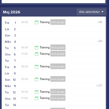
Maj 2026
Alla aktiviteter
18:00
Träning
Gul grupp
v.18
Fre
1
Lör
2
19:30
Sön
3
v.19
Mån
4
18:00
Träning
Gul grupp
Tis
5
17:00
Träning
Gul grupp
Ons
6
19:30
Tor
7
18:30
18:00
Träning
Gul grupp
Fre
8
Lör
9
19:30
10:00
Träning
Gul grupp
Sön
10
v.20
Mån
11
12:00
18:00
Träning
Gul grupp
Tis
12
17:00
Träning
Gul grupp
Ons
13
19:30
Tor
14