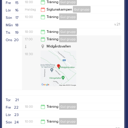
18:30
18:00
Träning
Gul grupp
Fre
15
Heldag
Sigtunakampen
Gul grupp
Lör
16
19:30
10:00
Träning
Gul grupp
Sön
17
v.21
Mån
18
12:00
18:00
Träning
Gul grupp
Tis
19
17:00
Träning
Gul grupp
Ons
20
19:30
Midgårdsvallen
18:30
Tor
21
18:00
Träning
Gul grupp
Fre
22
Lör
23
19:30
10:00
Träning
Gul grupp
Sön
24